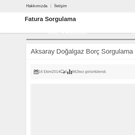
Hakkımızda
İletişim
Fatura Sorgulama
ARAÇ SORGULAMA
B
Aksaray Doğalgaz Borç Sorgulama
16 Ekim
2014
0
982
kez görüntülendi.