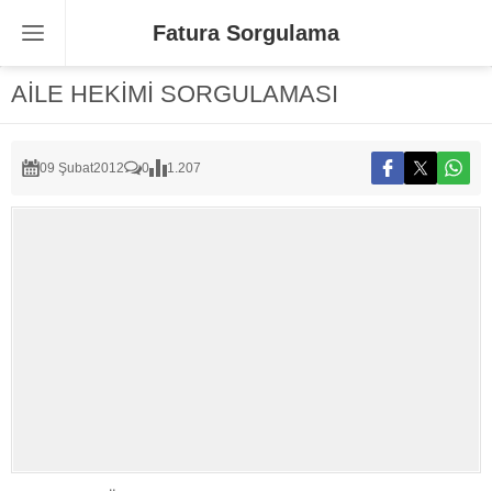
Fatura Sorgulama
AİLE HEKİMİ SORGULAMASI
09 Şubat
2012
0
1.207