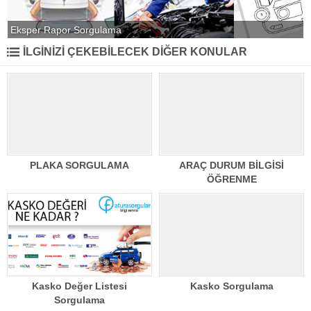
Eksper Rapor Sorgulama
K
İLGİNİZİ ÇEKEBİLECEK DİĞER KONULAR
PLAKA SORGULAMA
ARAÇ DURUM BİLGİSİ
ÖĞRENME
Kasko Değer Listesi
Kasko Sorgulama
Sorgulama